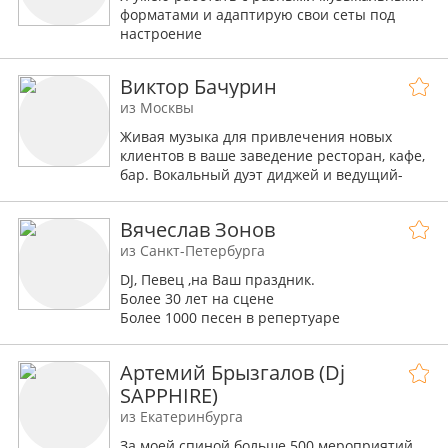
форматами и адаптирую свои сеты под
настроение
Виктор Бачурин
из Москвы
Живая музыка для привлечения новых
клиентов в ваше заведение ресторан, кафе,
бар. Вокальный дуэт диджей и ведущий-
тамада с широким репертуаром более 1500
песен в живом исполнении (поп, шансон,
Вячеслав Зонов
ретро, иностранная, кавказская, восточная,
клубная, романсы и др. музыка) и своей
из Санкт-Петербурга
аппаратурой мощностью от 500 до 5000
DJ, Певец ,на Ваш праздник.
ватт в зависимости от размера помещения
Болеe 30 лет на cценe
и количества посадочных мест для работы
Болee 1000 пeceн в репеpтуаpe
в кафе, ресторане, баре. (Москвы и
Московской области) Проведение свадеб,
Готов обсудить любые детали и ответить на
юбилеев, банкетов (ведущий, живая музыка,
Артемий Брызгалов (Dj
все вопросы 🤝
дискотека, профессиональное караоке) .
SAPPHIRE)
Контакты (метро Новогиреево) Виктор и
Возможен выезд в ближайшие города.
из Екатеринбурга
Ольга Скачать и прослушать фонограмму
(demo) можно здесь же на портфолио или с
За моей спиной больше 500 мероприятий